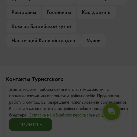
Рестораны
Гостиницы
Как доехать
Компас Балтийской кухни
Настоящий Калининградец
Музеи
Контакты Туристского
информационного центра
Для улучшения работы сайта и его взаимодействия с
пользователями мы используем файлы cookie. Продолжая
+7 (4012) 555-200
работу с сайтом, Вы разрешаете использование cookie-файлов.
Вы всегда можете отключить файлы cookie в настройках Вашего
8 (800) 200-55-39
браузера.
Согласие на обработку персональных данных.
info@visit-kaliningrad.ru
ПРИНЯТЬ