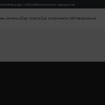
изм
Календарь событий
Конструктор маршрутов
ем заняться
Где поесть
Где остановиться
Информация