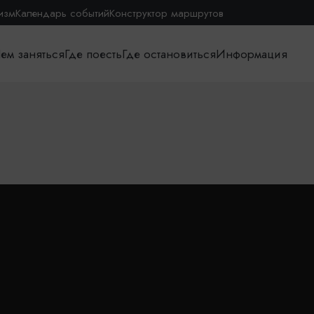
изм
Календарь событий
Конструктор маршрутов
ем заняться
Где поесть
Где остановиться
Информация