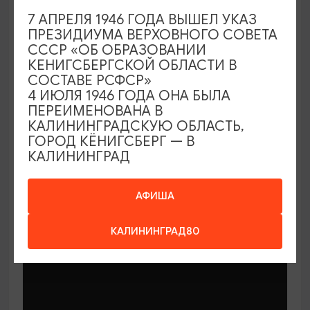
7 АПРЕЛЯ 1946 ГОДА ВЫШЕЛ УКАЗ
ПРЕЗИДИУМА ВЕРХОВНОГО СОВЕТА
СССР «ОБ ОБРАЗОВАНИИ
КЕНИГСБЕРГСКОЙ ОБЛАСТИ В
СОСТАВЕ РСФСР»
МАСТЕР-КЛАССЫ
4 ИЮЛЯ 1946 ГОДА ОНА БЫЛА
ПЕРЕИМЕНОВАНА В
КАЛИНИНГРАДСКУЮ ОБЛАСТЬ,
Мастер-классы по керамике Елены
ГОРОД КЁНИГСБЕРГ — В
Бодяковой
КАЛИНИНГРАД
03.02.2026 - 29.12.2026, вторник в 16:00
Калининград, ул. Баранова, 45
АФИША
КАЛИНИНГРАД80
ОТ 200₽