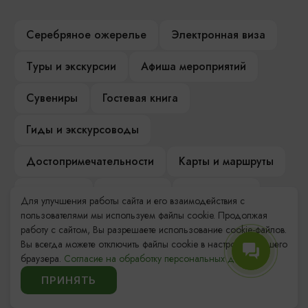
Серебряное ожерелье
Электронная виза
Туры и экскурсии
Афиша мероприятий
Сувениры
Гостевая книга
Гиды и экскурсоводы
Достопримечательности
Карты и маршруты
Рестораны
Гостиницы
Как доехать
Для улучшения работы сайта и его взаимодействия с
пользователями мы используем файлы cookie. Продолжая
Компас Балтийской кухни
работу с сайтом, Вы разрешаете использование cookie-файлов.
Вы всегда можете отключить файлы cookie в настройках Вашего
Настоящий Калининградец
Музеи
браузера.
Согласие на обработку персональных данных.
ПРИНЯТЬ