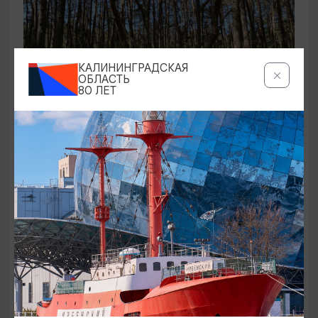
КАЛИНИНГРАДСКАЯ
ОБЛАСТЬ
80 ЛЕТ
ЭКСКУРСИИ УЧРЕЖДЕНИЙ КУЛЬТУРЫ
Аудиоспектакль «Истории Куршской
косы»
01.02.2026 - 31.12.2026, 13:00
Куршская коса
ОТ 2500₽