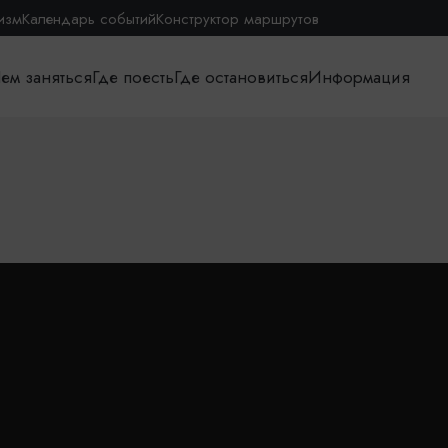
изм
Календарь событий
Конструктор маршрутов
ем заняться
Где поесть
Где остановиться
Информация