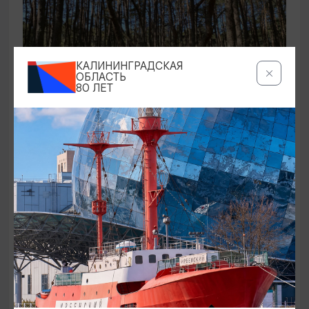
КАЛИНИНГРАДСКАЯ
ОБЛАСТЬ
80 ЛЕТ
ЭКСКУРСИИ УЧРЕЖДЕНИЙ КУЛЬТУРЫ
Аудиоспектакль «Истории Куршской
косы»
01.02.2026 - 31.12.2026, 13:00
Куршская коса
ОТ 2500₽