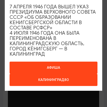
7 АПРЕЛЯ 1946 ГОДА ВЫШЕЛ УКАЗ
ПРЕЗИДИУМА ВЕРХОВНОГО СОВЕТА
СССР «ОБ ОБРАЗОВАНИИ
КЕНИГСБЕРГСКОЙ ОБЛАСТИ В
СОСТАВЕ РСФСР»
МАСТЕР-КЛАССЫ
4 ИЮЛЯ 1946 ГОДА ОНА БЫЛА
ПЕРЕИМЕНОВАНА В
КАЛИНИНГРАДСКУЮ ОБЛАСТЬ,
Мастер-классы по керамике Елены
ГОРОД КЁНИГСБЕРГ — В
Бодяковой
КАЛИНИНГРАД
03.02.2026 - 29.12.2026, вторник в 16:00
Калининград, ул. Баранова, 45
АФИША
КАЛИНИНГРАД80
ОТ 200₽