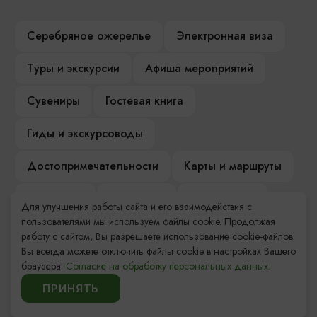
Серебряное ожерелье
Электронная виза
Туры и экскурсии
Афиша мероприятий
Сувениры
Гостевая книга
Гиды и экскурсоводы
Достопримечательности
Карты и маршруты
Рестораны
Гостиницы
Как доехать
Для улучшения работы сайта и его взаимодействия с
пользователями мы используем файлы cookie. Продолжая
Компас Балтийской кухни
работу с сайтом, Вы разрешаете использование cookie-файлов.
Вы всегда можете отключить файлы cookie в настройках Вашего
Настоящий Калининградец
Музеи
браузера.
Согласие на обработку персональных данных.
ПРИНЯТЬ