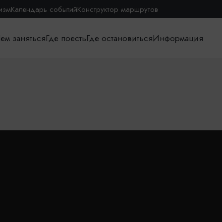
изм
Календарь событий
Конструктор маршрутов
ем заняться
Где поесть
Где остановиться
Информация