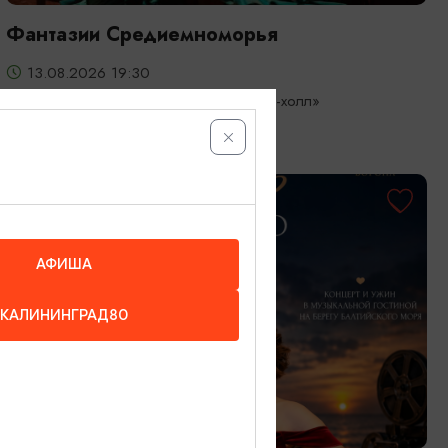
Фантазии Средиемноморья
13.08.2026 19:30
Светлогорск, Театр эстрады «Янтарь-холл»
ОТ 3000₽
АФИША
КАЛИНИНГРАД80
КОНЦЕРТЫ