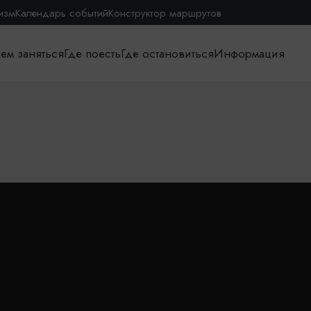
изм
Календарь событий
Конструктор маршрутов
ем заняться
Где поесть
Где остановиться
Информация