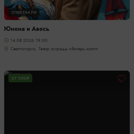
СПЕКТАКЛИ
Юнона и Авось
14.08.2026 19:00
Светлогорск, Театр эстрады «Янтарь-холл»
ОТ 500₽