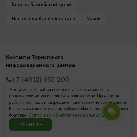
Компас Балтийской кухни
Настоящий Калининградец
Музеи
Контакты Туристского
информационного центра
+7 (4012) 555-200
8 (800) 200-55-39
Для улучшения работы сайта и его взаимодействия с
пользователями мы используем файлы cookie. Продолжая
info@visit-kaliningrad.ru
работу с сайтом, Вы разрешаете использование cookie-файлов.
Вы всегда можете отключить файлы cookie в настройках Вашего
браузера.
Согласие на обработку персональных данных.
Площадь Победы, 1
Закрыто
ПРИНЯТЬ
ул. Октябрьская, 2/3
Открыто