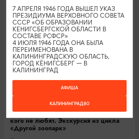
Калининград, Роял парк в «Резиденции Королей»
7 АПРЕЛЯ 1946 ГОДА ВЫШЕЛ УКАЗ
ПРЕЗИДИУМА ВЕРХОВНОГО СОВЕТА
СССР «ОБ ОБРАЗОВАНИИ
ОТ 500₽
КЕНИГСБЕРГСКОЙ ОБЛАСТИ В
СОСТАВЕ РСФСР»
4 ИЮЛЯ 1946 ГОДА ОНА БЫЛА
ПЕРЕИМЕНОВАНА В
КАЛИНИНГРАДСКУЮ ОБЛАСТЬ,
ГОРОД КЁНИГСБЕРГ — В
КАЛИНИНГРАД
АФИША
ЭКСКУРСИИ УЧРЕЖДЕНИЙ КУЛЬТУРЫ
КАЛИНИНГРАД80
Тайны панциря и чешуи или о тех,
кого не любят. Экскурсия из цикла
«Другой зоопарк»