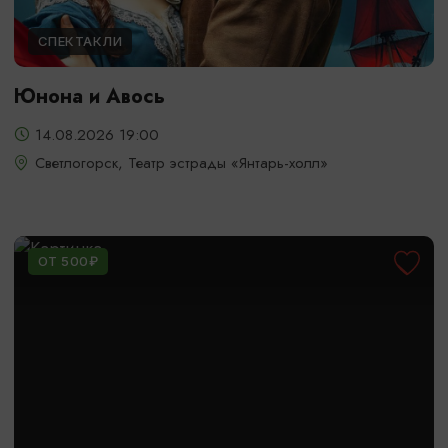
СПЕКТАКЛИ
Юнона и Авось
14.08.2026 19:00
Светлогорск, Театр эстрады «Янтарь-холл»
ОТ 500₽