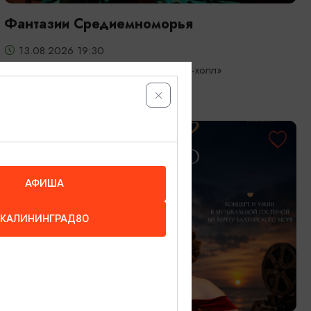
Фантазии Средиемноморья
13.08.2026 19:30
Светлогорск, Театр эстрады «Янтарь-холл»
ОТ 3000₽
АФИША
КАЛИНИНГРАД80
КОНЦЕРТЫ