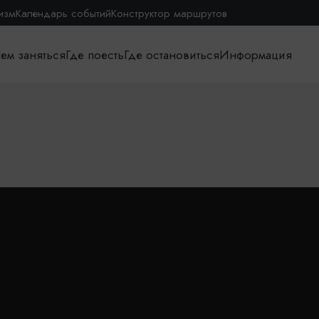
изм
Календарь событий
Конструктор маршрутов
ем заняться
Где поесть
Где остановиться
Информация