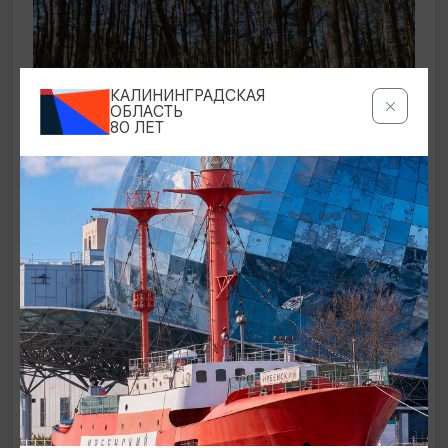
КАЛИНИНГРАДСКАЯ
ОБЛАСТЬ
80 ЛЕТ
ЭКСКУРСИИ УЧРЕЖДЕНИЙ КУЛЬТУРЫ
Аудиоспектакль «Истории Куршской
косы»
01.02.2026 - 31.12.2026, 13:00
Куршская коса
ОТ 2500₽