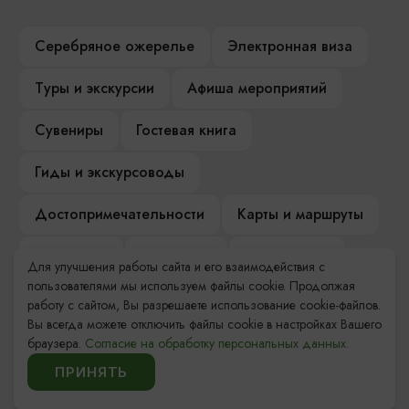
Серебряное ожерелье
Электронная виза
Туры и экскурсии
Афиша мероприятий
Сувениры
Гостевая книга
Гиды и экскурсоводы
Достопримечательности
Карты и маршруты
Рестораны
Гостиницы
Как доехать
Для улучшения работы сайта и его взаимодействия с
пользователями мы используем файлы cookie. Продолжая
Компас Балтийской кухни
работу с сайтом, Вы разрешаете использование cookie-файлов.
Вы всегда можете отключить файлы cookie в настройках Вашего
Настоящий Калининградец
Музеи
браузера.
Согласие на обработку персональных данных.
ПРИНЯТЬ