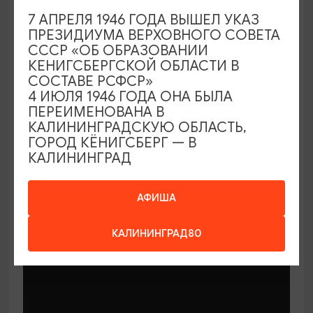
7 АПРЕЛЯ 1946 ГОДА ВЫШЕЛ УКАЗ
ПРЕЗИДИУМА ВЕРХОВНОГО СОВЕТА
СССР «ОБ ОБРАЗОВАНИИ
КЕНИГСБЕРГСКОЙ ОБЛАСТИ В
СОСТАВЕ РСФСР»
МАСТЕР-КЛАССЫ
4 ИЮЛЯ 1946 ГОДА ОНА БЫЛА
ПЕРЕИМЕНОВАНА В
КАЛИНИНГРАДСКУЮ ОБЛАСТЬ,
Мастер-классы по керамике Елены
ГОРОД КЁНИГСБЕРГ — В
Бодяковой
КАЛИНИНГРАД
03.02.2026 - 29.12.2026, вторник в 16:00
Калининград, ул. Баранова, 45
АФИША
КАЛИНИНГРАД80
ОТ 200₽