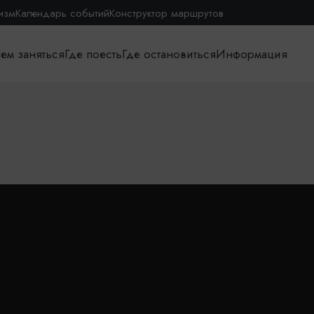
изм
Календарь событий
Конструктор маршрутов
ем заняться
Где поесть
Где остановиться
Информация