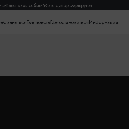
изм
Календарь событий
Конструктор маршрутов
ем заняться
Где поесть
Где остановиться
Информация