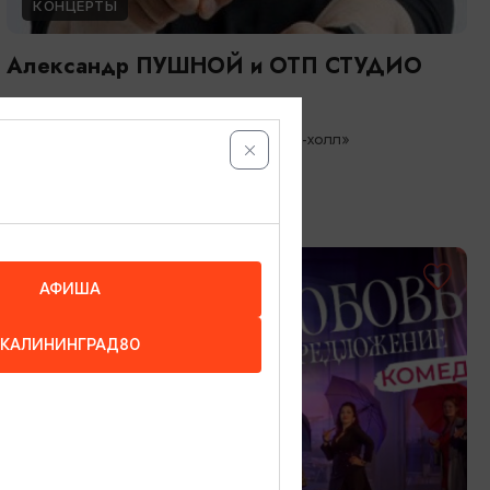
КОНЦЕРТЫ
Александр ПУШНОЙ и ОТП СТУДИО
03.09.2026 19:00
Светлогорск, Театр эстрады «Янтарь-холл»
ОТ 1500₽
АФИША
КАЛИНИНГРАД80