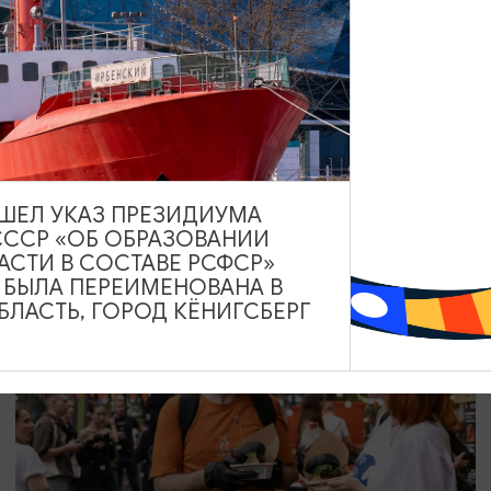
КОНЦЕРТЫ
RADIO TAPOK
04.09.2026 20:00
Калининград, РК «Резиденция королей»
ВЫШЕЛ УКАЗ ПРЕЗИДИУМА
СССР «ОБ ОБРАЗОВАНИИ
АСТИ В СОСТАВЕ РСФСР»
А БЫЛА ПЕРЕИМЕНОВАНА В
БЕСПЛАТНО
ЛАСТЬ, ГОРОД КЁНИГСБЕРГ