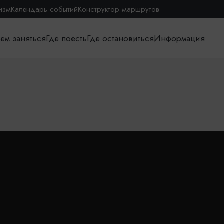
изм
Календарь событий
Конструктор маршрутов
ем заняться
Где поесть
Где остановиться
Информация