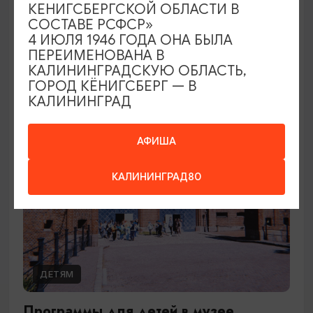
Посторонним вход разрешен!
КЕНИГСБЕРГСКОЙ ОБЛАСТИ В
СОСТАВЕ РСФСР»
15.01.2026 - 31.12.2026, ПТ, СБ в 12:00
4 ИЮЛЯ 1946 ГОДА ОНА БЫЛА
Калининград, Калининградский областной музей
ПЕРЕИМЕНОВАНА В
изобразительных искусств
КАЛИНИНГРАДСКУЮ ОБЛАСТЬ,
ГОРОД КЁНИГСБЕРГ — В
КАЛИНИНГРАД
АФИША
КАЛИНИНГРАД80
ДЕТЯМ
Программы для детей в музее