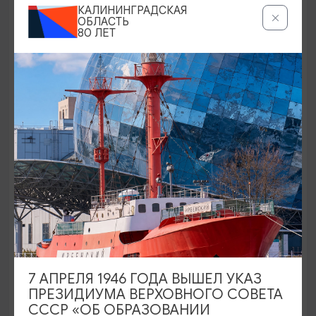
КАЛИНИНГРАДСКАЯ
15.01.2026 - 31.12.2026, СР-ВС в 12:00, 13:30,
ОБЛАСТЬ
15:00
80 ЛЕТ
Светлогорск, Морской выставочный центр г.
Светлогорск
ОТ 350₽
ПУШКИНСКАЯ КАРТА
7 АПРЕЛЯ 1946 ГОДА ВЫШЕЛ УКАЗ
ЭКСКУРСИИ УЧРЕЖДЕНИЙ КУЛЬТУРЫ
ПРЕЗИДИУМА ВЕРХОВНОГО СОВЕТА
СССР «ОБ ОБРАЗОВАНИИ