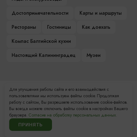
Достопримечательности
Карты и маршруты
Рестораны
Гостиницы
Как доехать
Компас Балтийской кухни
Настоящий Калининградец
Музеи
Для улучшения работы сайта и его взаимодействия с
Контакты Туристского
пользователями мы используем файлы cookie. Продолжая
информационного центра
работу с сайтом, Вы разрешаете использование cookie-файлов.
Вы всегда можете отключить файлы cookie в настройках Вашего
+7 (4012) 555-200
браузера.
Согласие на обработку персональных данных.
ПРИНЯТЬ
8 (800) 200-55-39