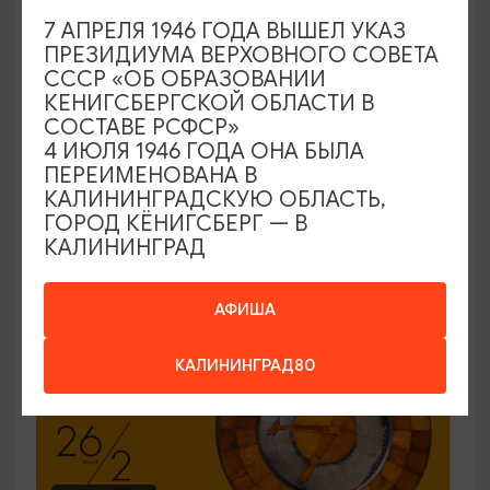
7 АПРЕЛЯ 1946 ГОДА ВЫШЕЛ УКАЗ
ЭКСКУРСИИ УЧРЕЖДЕНИЙ КУЛЬТУРЫ
ПРЕЗИДИУМА ВЕРХОВНОГО СОВЕТА
СССР «ОБ ОБРАЗОВАНИИ
Код города. История в символах
КЕНИГСБЕРГСКОЙ ОБЛАСТИ В
СОСТАВЕ РСФСР»
25.06.2026 - 30.09.2026, ПН-ПТ в 12:00
4 ИЮЛЯ 1946 ГОДА ОНА БЫЛА
Калининград, Музей янтаря
ПЕРЕИМЕНОВАНА В
КАЛИНИНГРАДСКУЮ ОБЛАСТЬ,
ГОРОД КЁНИГСБЕРГ — В
КАЛИНИНГРАД
ОТ 150₽
ПУШКИНСКАЯ КАРТА
АФИША
КАЛИНИНГРАД80