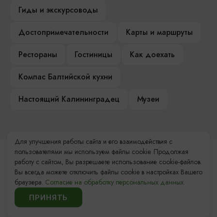
Гиды и экскурсоводы
Достопримечательности
Карты и маршруты
Рестораны
Гостиницы
Как доехать
Компас Балтийской кухни
Настоящий Калининградец
Музеи
Для улучшения работы сайта и его взаимодействия с
пользователями мы используем файлы cookie. Продолжая
Контакты Туристского
работу с сайтом, Вы разрешаете использование cookie-файлов.
информационного центра
Вы всегда можете отключить файлы cookie в настройках Вашего
браузера.
Согласие на обработку персональных данных.
+7 (4012) 555-200
ПРИНЯТЬ
8 (800) 200-55-39