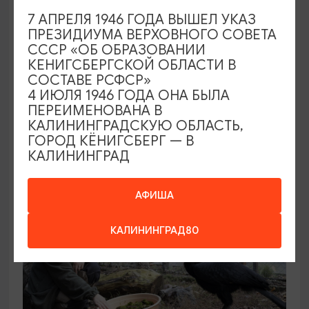
7 АПРЕЛЯ 1946 ГОДА ВЫШЕЛ УКАЗ
ПРЕЗИДИУМА ВЕРХОВНОГО СОВЕТА
КОНЦЕРТЫ
СССР «ОБ ОБРАЗОВАНИИ
КЕНИГСБЕРГСКОЙ ОБЛАСТИ В
Звучащие сады
СОСТАВЕ РСФСР»
4 ИЮЛЯ 1946 ГОДА ОНА БЫЛА
09.08.2026 18:00
ПЕРЕИМЕНОВАНА В
Калининград, Собор на острове Канта
КАЛИНИНГРАДСКУЮ ОБЛАСТЬ,
ГОРОД КЁНИГСБЕРГ — В
КАЛИНИНГРАД
ОТ 500₽
АФИША
КАЛИНИНГРАД80