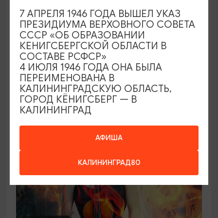
7 АПРЕЛЯ 1946 ГОДА ВЫШЕЛ УКАЗ
Концерт органной музыки: от Баха до
ПРЕЗИДИУМА ВЕРХОВНОГО СОВЕТА
Queen («Квин»)
СССР «ОБ ОБРАЗОВАНИИ
КЕНИГСБЕРГСКОЙ ОБЛАСТИ В
21.08.2026 - 26.08.2026, 19:00
СОСТАВЕ РСФСР»
Калининград, Калининградская областная
4 ИЮЛЯ 1946 ГОДА ОНА БЫЛА
филармония им. Е.Ф. Светланова
ПЕРЕИМЕНОВАНА В
КАЛИНИНГРАДСКУЮ ОБЛАСТЬ,
ГОРОД КЁНИГСБЕРГ — В
КАЛИНИНГРАД
ОТ 2500₽
АФИША
КАЛИНИНГРАД80