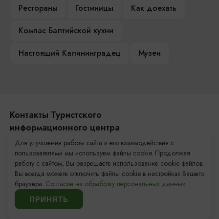
Рестораны
Гостиницы
Как доехать
Компас Балтийской кухни
Настоящий Калининградец
Музеи
Контакты Туристского
информационного центра
Для улучшения работы сайта и его взаимодействия с
+7 (4012) 555-200
пользователями мы используем файлы cookie. Продолжая
работу с сайтом, Вы разрешаете использование cookie-файлов.
8 (800) 200-55-39
Вы всегда можете отключить файлы cookie в настройках Вашего
info@visit-kaliningrad.ru
браузера.
Согласие на обработку персональных данных.
ПРИНЯТЬ
Площадь Победы, 1
Закрыто