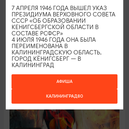
7 АПРЕЛЯ 1946 ГОДА ВЫШЕЛ УКАЗ
Концерт органной музыки: от Баха до
ПРЕЗИДИУМА ВЕРХОВНОГО СОВЕТА
Queen («Квин»)
СССР «ОБ ОБРАЗОВАНИИ
КЕНИГСБЕРГСКОЙ ОБЛАСТИ В
21.08.2026 - 26.08.2026, 19:00
СОСТАВЕ РСФСР»
Калининград, Калининградская областная
4 ИЮЛЯ 1946 ГОДА ОНА БЫЛА
филармония им. Е.Ф. Светланова
ПЕРЕИМЕНОВАНА В
КАЛИНИНГРАДСКУЮ ОБЛАСТЬ,
ГОРОД КЁНИГСБЕРГ — В
КАЛИНИНГРАД
ОТ 2500₽
АФИША
КАЛИНИНГРАД80