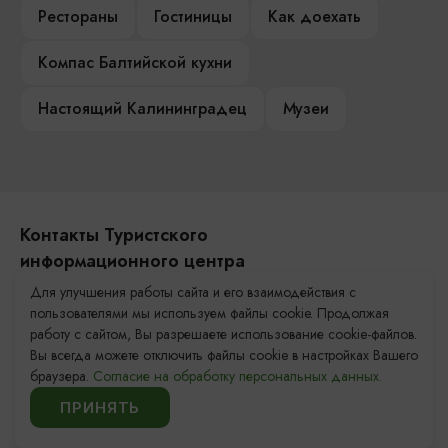
Рестораны
Гостиницы
Как доехать
Компас Балтийской кухни
Настоящий Калининградец
Музеи
Контакты Туристского
информационного центра
Для улучшения работы сайта и его взаимодействия с
+7 (4012) 555-200
пользователями мы используем файлы cookie. Продолжая
работу с сайтом, Вы разрешаете использование cookie-файлов.
8 (800) 200-55-39
Вы всегда можете отключить файлы cookie в настройках Вашего
info@visit-kaliningrad.ru
браузера.
Согласие на обработку персональных данных.
ПРИНЯТЬ
Площадь Победы, 1
Откроется в 09:00