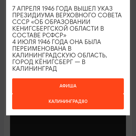
7 АПРЕЛЯ 1946 ГОДА ВЫШЕЛ УКАЗ
ПРЕЗИДИУМА ВЕРХОВНОГО СОВЕТА
СССР «ОБ ОБРАЗОВАНИИ
КЕНИГСБЕРГСКОЙ ОБЛАСТИ В
СОСТАВЕ РСФСР»
МАСТЕР-КЛАССЫ
4 ИЮЛЯ 1946 ГОДА ОНА БЫЛА
ПЕРЕИМЕНОВАНА В
КАЛИНИНГРАДСКУЮ ОБЛАСТЬ,
Мастер-классы по керамике Елены
ГОРОД КЁНИГСБЕРГ — В
Бодяковой
КАЛИНИНГРАД
03.02.2026 - 29.12.2026, вторник в 16:00
Калининград, ул. Баранова, 45
АФИША
КАЛИНИНГРАД80
ОТ 200₽