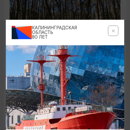
КАЛИНИНГРАДСКАЯ
ОБЛАСТЬ
80 ЛЕТ
ЭКСКУРСИИ УЧРЕЖДЕНИЙ КУЛЬТУРЫ
Аудиоспектакль «Истории Куршской
косы»
01.02.2026 - 31.12.2026, 13:00
Куршская коса
ОТ 2500₽