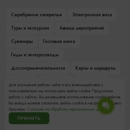
Серебряное ожерелье
Электронная виза
Туры и экскурсии
Афиша мероприятий
Сувениры
Гостевая книга
Гиды и экскурсоводы
Достопримечательности
Карты и маршруты
Рестораны
Гостиницы
Как доехать
Для улучшения работы сайта и его взаимодействия с
пользователями мы используем файлы cookie. Продолжая
Компас Балтийской кухни
работу с сайтом, Вы разрешаете использование cookie-файлов.
Вы всегда можете отключить файлы cookie в настройках Вашего
Настоящий Калининградец
Музеи
браузера.
Согласие на обработку персональных данных.
ПРИНЯТЬ