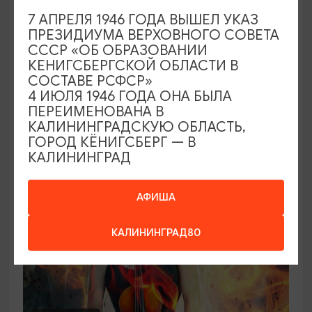
7 АПРЕЛЯ 1946 ГОДА ВЫШЕЛ УКАЗ
Концерт органной музыки: от Баха до
ПРЕЗИДИУМА ВЕРХОВНОГО СОВЕТА
Queen («Квин»)
СССР «ОБ ОБРАЗОВАНИИ
КЕНИГСБЕРГСКОЙ ОБЛАСТИ В
21.08.2026 - 26.08.2026, 19:00
СОСТАВЕ РСФСР»
Калининград, Калининградская областная
4 ИЮЛЯ 1946 ГОДА ОНА БЫЛА
филармония им. Е.Ф. Светланова
ПЕРЕИМЕНОВАНА В
КАЛИНИНГРАДСКУЮ ОБЛАСТЬ,
ГОРОД КЁНИГСБЕРГ — В
КАЛИНИНГРАД
ОТ 2500₽
АФИША
КАЛИНИНГРАД80