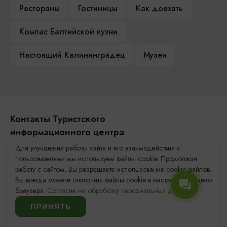
Рестораны
Гостиницы
Как доехать
Компас Балтийской кухни
Настоящий Калининградец
Музеи
Контакты Туристского
информационного центра
Для улучшения работы сайта и его взаимодействия с
+7 (4012) 555-200
пользователями мы используем файлы cookie. Продолжая
работу с сайтом, Вы разрешаете использование cookie-файлов.
8 (800) 200-55-39
Вы всегда можете отключить файлы cookie в настройках Вашего
info@visit-kaliningrad.ru
браузера.
Согласие на обработку персональных данных.
ПРИНЯТЬ
Площадь Победы, 1
Закрыто