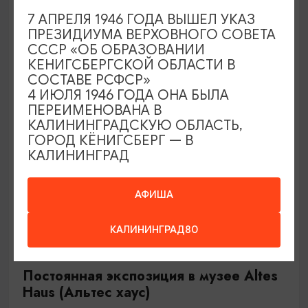
(касса – до 17.00)
7 АПРЕЛЯ 1946 ГОДА ВЫШЕЛ УКАЗ
Нестеров, Литературный музей в п. Чистые пруды
ПРЕЗИДИУМА ВЕРХОВНОГО СОВЕТА
СССР «ОБ ОБРАЗОВАНИИ
КЕНИГСБЕРГСКОЙ ОБЛАСТИ В
СОСТАВЕ РСФСР»
ОТ 1200₽
4 ИЮЛЯ 1946 ГОДА ОНА БЫЛА
ПЕРЕИМЕНОВАНА В
КАЛИНИНГРАДСКУЮ ОБЛАСТЬ,
ГОРОД КЁНИГСБЕРГ — В
КАЛИНИНГРАД
АФИША
КАЛИНИНГРАД80
САМОЕ ИНТЕРЕСНОЕ
Постоянная экспозиция в музее Altes
Haus (Альтес хаус)