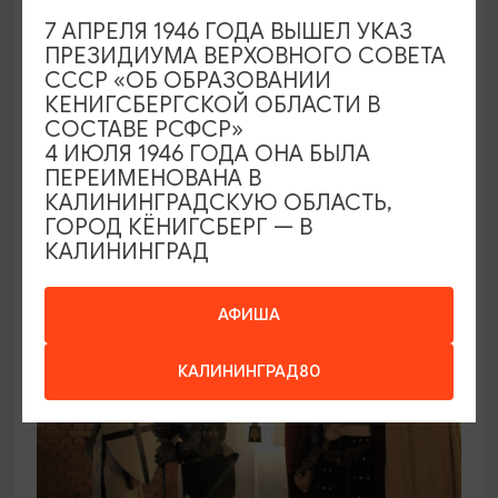
ВЫСТАВКИ
7 АПРЕЛЯ 1946 ГОДА ВЫШЕЛ УКАЗ
ПРЕЗИДИУМА ВЕРХОВНОГО СОВЕТА
Постоянная экспозиция в Маяке пос.
СССР «ОБ ОБРАЗОВАНИИ
Заливино
КЕНИГСБЕРГСКОЙ ОБЛАСТИ В
СОСТАВЕ РСФСР»
01.01.2025 - 31.12.2026, среда - воскресенье
4 ИЮЛЯ 1946 ГОДА ОНА БЫЛА
11:00 -16:00
ПЕРЕИМЕНОВАНА В
Полесск, Маяк, Полесский р-н, пос. Заливино
КАЛИНИНГРАДСКУЮ ОБЛАСТЬ,
ГОРОД КЁНИГСБЕРГ — В
КАЛИНИНГРАД
ПУШКИНСКАЯ КАРТА
АФИША
КАЛИНИНГРАД80