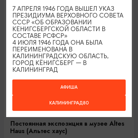
(касса – до 17.00)
7 АПРЕЛЯ 1946 ГОДА ВЫШЕЛ УКАЗ
Нестеров, Литературный музей в п. Чистые пруды
ПРЕЗИДИУМА ВЕРХОВНОГО СОВЕТА
СССР «ОБ ОБРАЗОВАНИИ
КЕНИГСБЕРГСКОЙ ОБЛАСТИ В
СОСТАВЕ РСФСР»
ОТ 1200₽
4 ИЮЛЯ 1946 ГОДА ОНА БЫЛА
ПЕРЕИМЕНОВАНА В
КАЛИНИНГРАДСКУЮ ОБЛАСТЬ,
ГОРОД КЁНИГСБЕРГ — В
КАЛИНИНГРАД
АФИША
КАЛИНИНГРАД80
САМОЕ ИНТЕРЕСНОЕ
Постоянная экспозиция в музее Altes
Haus (Альтес хаус)