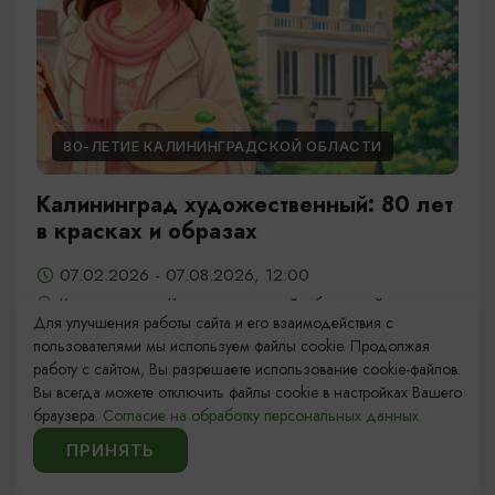
80-ЛЕТИЕ КАЛИНИНГРАДСКОЙ ОБЛАСТИ
Калининград художественный: 80 лет
в красках и образах
07.02.2026 - 07.08.2026, 12:00
Калининград, Калининградский областной
Для улучшения работы сайта и его взаимодействия с
историко-художественный музей
пользователями мы используем файлы cookie. Продолжая
работу с сайтом, Вы разрешаете использование cookie-файлов.
Вы всегда можете отключить файлы cookie в настройках Вашего
1
10
11
13
браузера.
Согласие на обработку персональных данных.
...
12
ПРИНЯТЬ