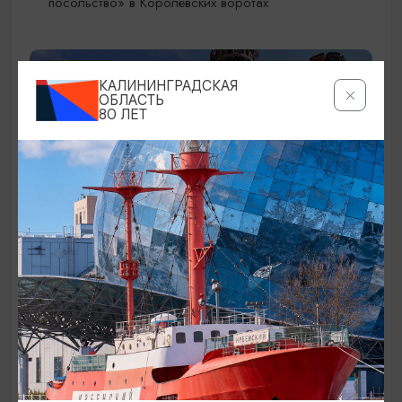
посольство» в Королевских воротах
ОТ 200₽
КАЛИНИНГРАДСКАЯ
ОБЛАСТЬ
80 ЛЕТ
ВЫСТАВКИ
Постоянные экспозиции в историко-
культурном центре
«Фридрихсбургские ворота»
01.12.2025 - 31.12.2026