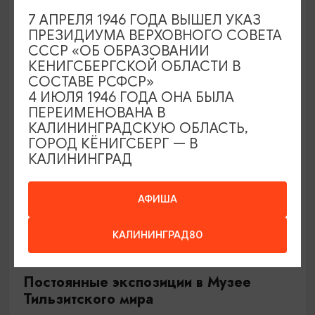
Калининград, «Петровский центр» во
7 АПРЕЛЯ 1946 ГОДА ВЫШЕЛ УКАЗ
Фридрихсбургских воротах
ПРЕЗИДИУМА ВЕРХОВНОГО СОВЕТА
СССР «ОБ ОБРАЗОВАНИИ
КЕНИГСБЕРГСКОЙ ОБЛАСТИ В
СОСТАВЕ РСФСР»
ОТ 270₽
4 ИЮЛЯ 1946 ГОДА ОНА БЫЛА
ПЕРЕИМЕНОВАНА В
КАЛИНИНГРАДСКУЮ ОБЛАСТЬ,
ГОРОД КЁНИГСБЕРГ — В
КАЛИНИНГРАД
АФИША
КАЛИНИНГРАД80
ВЫСТАВКИ
Постоянные экспозиции в Музее
Тильзитского мира