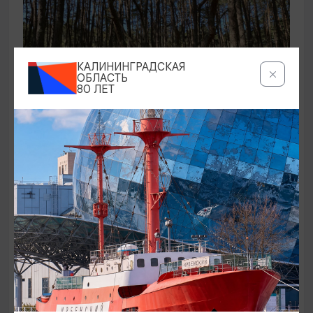
КАЛИНИНГРАДСКАЯ
ОБЛАСТЬ
80 ЛЕТ
ЭКСКУРСИИ УЧРЕЖДЕНИЙ КУЛЬТУРЫ
Аудиоспектакль «Истории Куршской
косы»
01.02.2026 - 31.12.2026, 13:00
Куршская коса
ОТ 2500₽