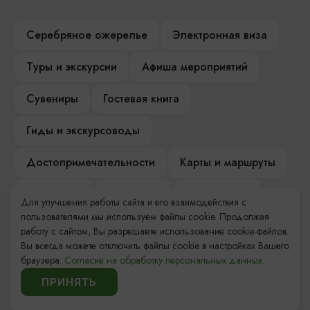
Серебряное ожерелье
Электронная виза
Туры и экскурсии
Афиша мероприятий
Сувениры
Гостевая книга
Гиды и экскурсоводы
Достопримечательности
Карты и маршруты
Рестораны
Гостиницы
Как доехать
Для улучшения работы сайта и его взаимодействия с
пользователями мы используем файлы cookie. Продолжая
Компас Балтийской кухни
работу с сайтом, Вы разрешаете использование cookie-файлов.
Вы всегда можете отключить файлы cookie в настройках Вашего
Настоящий Калининградец
Музеи
браузера.
Согласие на обработку персональных данных.
ПРИНЯТЬ