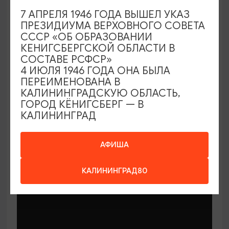
7 АПРЕЛЯ 1946 ГОДА ВЫШЕЛ УКАЗ
ПРЕЗИДИУМА ВЕРХОВНОГО СОВЕТА
СССР «ОБ ОБРАЗОВАНИИ
КЕНИГСБЕРГСКОЙ ОБЛАСТИ В
СОСТАВЕ РСФСР»
МАСТЕР-КЛАССЫ
4 ИЮЛЯ 1946 ГОДА ОНА БЫЛА
ПЕРЕИМЕНОВАНА В
КАЛИНИНГРАДСКУЮ ОБЛАСТЬ,
Мастер-классы по керамике Елены
ГОРОД КЁНИГСБЕРГ — В
Бодяковой
КАЛИНИНГРАД
03.02.2026 - 29.12.2026, вторник в 16:00
Калининград, ул. Баранова, 45
АФИША
КАЛИНИНГРАД80
ОТ 200₽