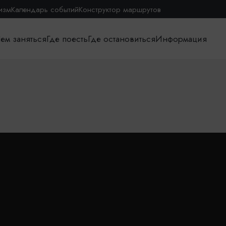
изм
Календарь событий
Конструктор маршрутов
ем заняться
Где поесть
Где остановиться
Информация