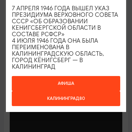
7 АПРЕЛЯ 1946 ГОДА ВЫШЕЛ УКАЗ
ПРЕЗИДИУМА ВЕРХОВНОГО СОВЕТА
СССР «ОБ ОБРАЗОВАНИИ
КЕНИГСБЕРГСКОЙ ОБЛАСТИ В
СОСТАВЕ РСФСР»
МАСТЕР-КЛАССЫ
4 ИЮЛЯ 1946 ГОДА ОНА БЫЛА
ПЕРЕИМЕНОВАНА В
КАЛИНИНГРАДСКУЮ ОБЛАСТЬ,
Мастер-классы по керамике Елены
ГОРОД КЁНИГСБЕРГ — В
Бодяковой
КАЛИНИНГРАД
03.02.2026 - 29.12.2026, вторник в 16:00
Калининград, ул. Баранова, 45
АФИША
КАЛИНИНГРАД80
ОТ 200₽