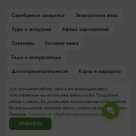
Серебряное ожерелье
Электронная виза
Туры и экскурсии
Афиша мероприятий
Сувениры
Гостевая книга
Гиды и экскурсоводы
Достопримечательности
Карты и маршруты
Рестораны
Гостиницы
Как доехать
Для улучшения работы сайта и его взаимодействия с
пользователями мы используем файлы cookie. Продолжая
Компас Балтийской кухни
работу с сайтом, Вы разрешаете использование cookie-файлов.
Вы всегда можете отключить файлы cookie в настройках Вашего
Настоящий Калининградец
Музеи
браузера.
Согласие на обработку персональных данных.
ПРИНЯТЬ