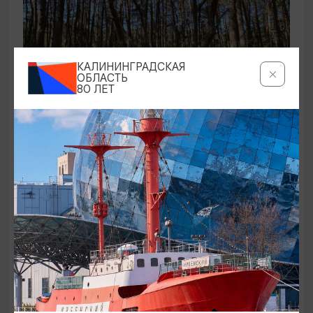
КАЛИНИНГРАДСКАЯ
ОБЛАСТЬ
80 ЛЕТ
ЭКСКУРСИИ УЧРЕЖДЕНИЙ КУЛЬТУРЫ
Аудиоспектакль «Истории Куршской
косы»
01.02.2026 - 31.12.2026, 13:00
Куршская коса
ОТ 2500₽