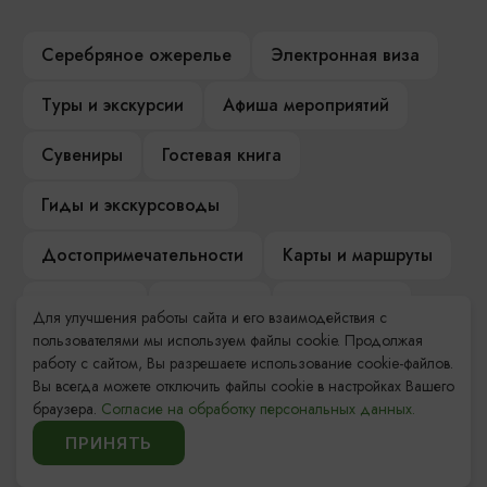
Серебряное ожерелье
Электронная виза
Туры и экскурсии
Афиша мероприятий
Сувениры
Гостевая книга
Гиды и экскурсоводы
Достопримечательности
Карты и маршруты
Рестораны
Гостиницы
Как доехать
Для улучшения работы сайта и его взаимодействия с
пользователями мы используем файлы cookie. Продолжая
Компас Балтийской кухни
работу с сайтом, Вы разрешаете использование cookie-файлов.
Вы всегда можете отключить файлы cookie в настройках Вашего
Настоящий Калининградец
Музеи
браузера.
Согласие на обработку персональных данных.
ПРИНЯТЬ