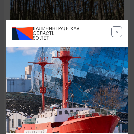
КАЛИНИНГРАДСКАЯ
ОБЛАСТЬ
80 ЛЕТ
ЭКСКУРСИИ УЧРЕЖДЕНИЙ КУЛЬТУРЫ
Аудиоспектакль «Истории Куршской
косы»
01.02.2026 - 31.12.2026, 13:00
Куршская коса
ОТ 2500₽