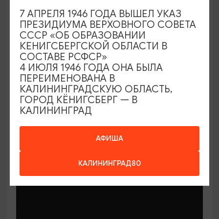
7 АПРЕЛЯ 1946 ГОДА ВЫШЕЛ УКАЗ
ПРЕЗИДИУМА ВЕРХОВНОГО СОВЕТА
СССР «ОБ ОБРАЗОВАНИИ
КЕНИГСБЕРГСКОЙ ОБЛАСТИ В
СОСТАВЕ РСФСР»
МАСТЕР-КЛАССЫ
4 ИЮЛЯ 1946 ГОДА ОНА БЫЛА
ПЕРЕИМЕНОВАНА В
КАЛИНИНГРАДСКУЮ ОБЛАСТЬ,
Мастер-классы по керамике Елены
ГОРОД КЁНИГСБЕРГ — В
Бодяковой
КАЛИНИНГРАД
03.02.2026 - 29.12.2026, вторник в 16:00
Калининград, ул. Баранова, 45
АФИША
КАЛИНИНГРАД80
ОТ 200₽