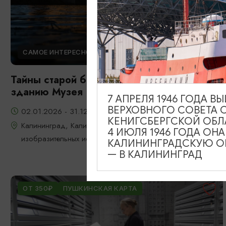
САМОЕ ИНТЕРЕСНОЕ
Тайны старой биржи, секретный тур по
зданию Музея
7 АПРЕЛЯ 1946 ГОДА 
ВЕРХОВНОГО СОВЕТА 
02.01.2026 - 31.12.2026, 11:00, 15:00
КЕНИГСБЕРГСКОЙ ОБЛ
Калининград, Калининградский областной музей
4 ИЮЛЯ 1946 ГОДА ОН
изобразительных искусств
КАЛИНИНГРАДСКУЮ ОБ
— В КАЛИНИНГРАД
ОТ 350₽
ПУШКИНСКАЯ КАРТА