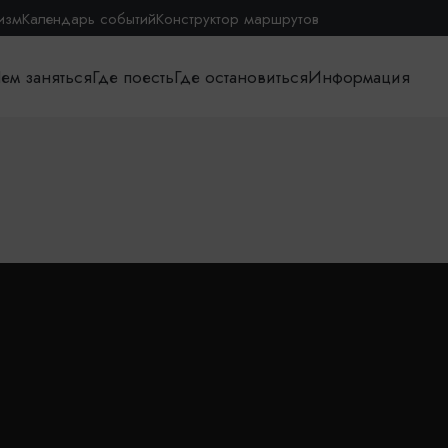
изм
Календарь событий
Конструктор маршрутов
ем заняться
Где поесть
Где остановиться
Информация