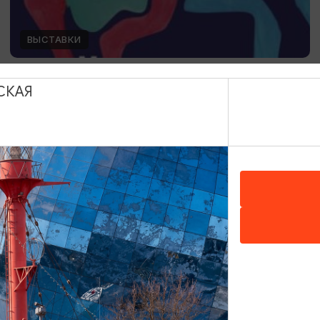
ВЫСТАВКИ
Элий Белютин. Формула времени
СКАЯ
01.01.2026 - 31.12.2026, ПН-ВС (10:00-19:00); ЧТ
(10:00-21:00)
Калининград, Калининградский областной музей
изобразительных искусств
ОТ 250₽