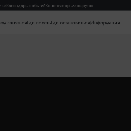
изм
Календарь событий
Конструктор маршрутов
ем заняться
Где поесть
Где остановиться
Информация