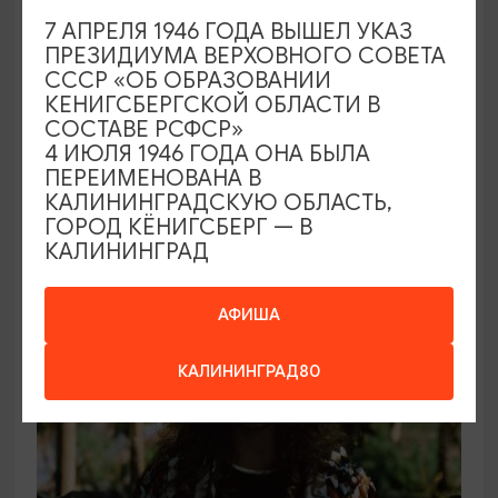
7 АПРЕЛЯ 1946 ГОДА ВЫШЕЛ УКАЗ
СПЕКТАКЛИ
ПРЕЗИДИУМА ВЕРХОВНОГО СОВЕТА
СССР «ОБ ОБРАЗОВАНИИ
Вишнёвый сад
КЕНИГСБЕРГСКОЙ ОБЛАСТИ В
СОСТАВЕ РСФСР»
18.09.2026 19:00
4 ИЮЛЯ 1946 ГОДА ОНА БЫЛА
Калининград, Калининградский областной
ПЕРЕИМЕНОВАНА В
драматический театр
КАЛИНИНГРАДСКУЮ ОБЛАСТЬ,
ГОРОД КЁНИГСБЕРГ — В
КАЛИНИНГРАД
ОТ 1750₽
АФИША
КАЛИНИНГРАД80