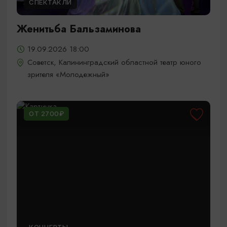
СПЕКТАКЛИ
Женитьба Бальзаминова
19.09.2026 18:00
Советск, Калининградский областной театр юного
зрителя «Молодежный»
ОТ 2700₽