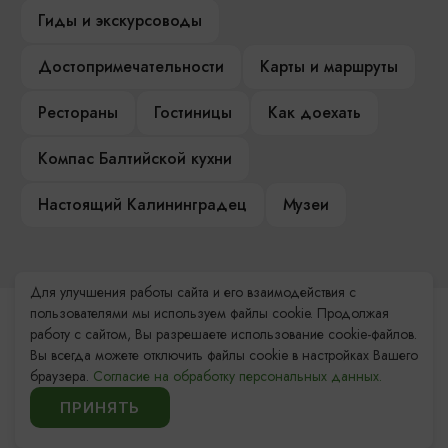
Гиды и экскурсоводы
Достопримечательности
Карты и маршруты
Рестораны
Гостиницы
Как доехать
Компас Балтийской кухни
Настоящий Калининградец
Музеи
Для улучшения работы сайта и его взаимодействия с
пользователями мы используем файлы cookie. Продолжая
Контакты Туристского
работу с сайтом, Вы разрешаете использование cookie-файлов.
информационного центра
Вы всегда можете отключить файлы cookie в настройках Вашего
браузера.
Согласие на обработку персональных данных.
+7 (4012) 555-200
ПРИНЯТЬ
8 (800) 200-55-39