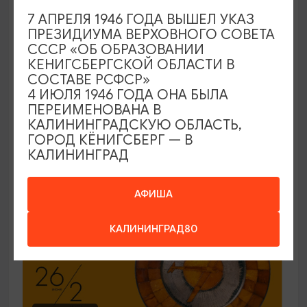
7 АПРЕЛЯ 1946 ГОДА ВЫШЕЛ УКАЗ
ЭКСКУРСИИ УЧРЕЖДЕНИЙ КУЛЬТУРЫ
ПРЕЗИДИУМА ВЕРХОВНОГО СОВЕТА
СССР «ОБ ОБРАЗОВАНИИ
Код города. История в символах
КЕНИГСБЕРГСКОЙ ОБЛАСТИ В
СОСТАВЕ РСФСР»
25.06.2026 - 30.09.2026, ПН-ПТ в 12:00
4 ИЮЛЯ 1946 ГОДА ОНА БЫЛА
Калининград, Музей янтаря
ПЕРЕИМЕНОВАНА В
КАЛИНИНГРАДСКУЮ ОБЛАСТЬ,
ГОРОД КЁНИГСБЕРГ — В
КАЛИНИНГРАД
ОТ 150₽
ПУШКИНСКАЯ КАРТА
АФИША
КАЛИНИНГРАД80