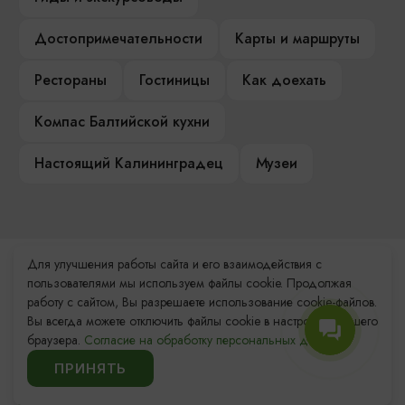
Достопримечательности
Карты и маршруты
Рестораны
Гостиницы
Как доехать
Компас Балтийской кухни
Настоящий Калининградец
Музеи
Для улучшения работы сайта и его взаимодействия с
Контакты Туристского
пользователями мы используем файлы cookie. Продолжая
информационного центра
работу с сайтом, Вы разрешаете использование cookie-файлов.
Вы всегда можете отключить файлы cookie в настройках Вашего
+7 (4012) 555-200
браузера.
Согласие на обработку персональных данных.
ПРИНЯТЬ
8 (800) 200-55-39