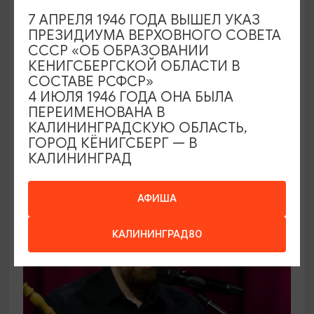
КОНЦЕРТЫ
7 АПРЕЛЯ 1946 ГОДА ВЫШЕЛ УКАЗ
ПРЕЗИДИУМА ВЕРХОВНОГО СОВЕТА
Открытие сезона 2026-2027 в
СССР «ОБ ОБРАЗОВАНИИ
Калининградской областной
КЕНИГСБЕРГСКОЙ ОБЛАСТИ В
филармонии
СОСТАВЕ РСФСР»
4 ИЮЛЯ 1946 ГОДА ОНА БЫЛА
06.09.2026 12:00
ПЕРЕИМЕНОВАНА В
Калининград, Калининградская областная
КАЛИНИНГРАДСКУЮ ОБЛАСТЬ,
ГОРОД КЁНИГСБЕРГ — В
филармония им. Е.Ф. Светланова
КАЛИНИНГРАД
ОТ 1000₽
АФИША
КАЛИНИНГРАД80