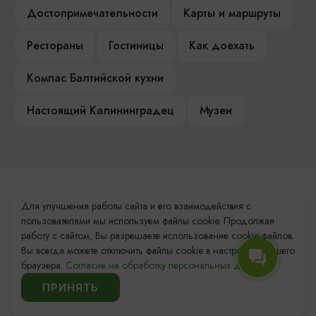
Достопримечательности
Карты и маршруты
Рестораны
Гостиницы
Как доехать
Компас Балтийской кухни
Настоящий Калининградец
Музеи
Контакты Туристского
Для улучшения работы сайта и его взаимодействия с
информационного центра
пользователями мы используем файлы cookie. Продолжая
работу с сайтом, Вы разрешаете использование cookie-файлов.
+7 (4012) 555-200
Вы всегда можете отключить файлы cookie в настройках Вашего
браузера.
Согласие на обработку персональных данных.
8 (800) 200-55-39
ПРИНЯТЬ
info@visit-kaliningrad.ru