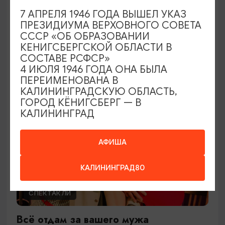
Ужин дураков
7 АПРЕЛЯ 1946 ГОДА ВЫШЕЛ УКАЗ
ПРЕЗИДИУМА ВЕРХОВНОГО СОВЕТА
28.08.2026 19:00
СССР «ОБ ОБРАЗОВАНИИ
Гурьевск, Центр культуры и досуга г. Гурьевск
КЕНИГСБЕРГСКОЙ ОБЛАСТИ В
СОСТАВЕ РСФСР»
4 ИЮЛЯ 1946 ГОДА ОНА БЫЛА
ПЕРЕИМЕНОВАНА В
ОТ 1200₽
ПУШКИНСКАЯ КАРТА
КАЛИНИНГРАДСКУЮ ОБЛАСТЬ,
ГОРОД КЁНИГСБЕРГ — В
КАЛИНИНГРАД
АФИША
КАЛИНИНГРАД80
СПЕКТАКЛИ
Всё отдам за вашего мужа