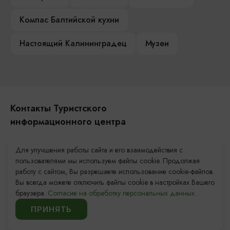
Компас Балтийской кухни
Настоящий Калининградец
Музеи
Контакты Туристского
информационного центра
+7 (4012) 555-200
Для улучшения работы сайта и его взаимодействия с
пользователями мы используем файлы cookie. Продолжая
8 (800) 200-55-39
работу с сайтом, Вы разрешаете использование cookie-файлов.
info@visit-kaliningrad.ru
Вы всегда можете отключить файлы cookie в настройках Вашего
браузера.
Согласие на обработку персональных данных.
Площадь Победы, 1
Закрыто
ПРИНЯТЬ
ул. Октябрьская, 2/3
Открыто