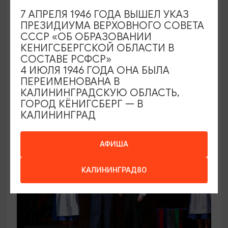
СПЕКТАКЛИ
7 АПРЕЛЯ 1946 ГОДА ВЫШЕЛ УКАЗ
ПРЕЗИДИУМА ВЕРХОВНОГО СОВЕТА
Что делать женщине?
СССР «ОБ ОБРАЗОВАНИИ
КЕНИГСБЕРГСКОЙ ОБЛАСТИ В
13.09.2026 18:00
СОСТАВЕ РСФСР»
Калининград, Калининградский областной
4 ИЮЛЯ 1946 ГОДА ОНА БЫЛА
драматический театр
ПЕРЕИМЕНОВАНА В
КАЛИНИНГРАДСКУЮ ОБЛАСТЬ,
ГОРОД КЁНИГСБЕРГ — В
КАЛИНИНГРАД
ОТ 650₽
АФИША
КАЛИНИНГРАД80