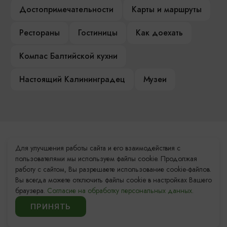
Достопримечательности
Карты и маршруты
Рестораны
Гостиницы
Как доехать
Компас Балтийской кухни
Настоящий Калининградец
Музеи
Контакты Туристского
Для улучшения работы сайта и его взаимодействия с
информационного центра
пользователями мы используем файлы cookie. Продолжая
работу с сайтом, Вы разрешаете использование cookie-файлов.
+7 (4012) 555-200
Вы всегда можете отключить файлы cookie в настройках Вашего
браузера.
Согласие на обработку персональных данных.
8 (800) 200-55-39
ПРИНЯТЬ
info@visit-kaliningrad.ru