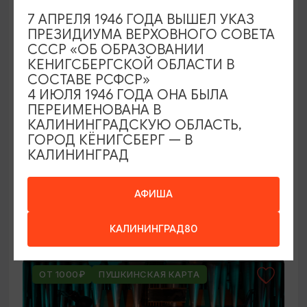
7 АПРЕЛЯ 1946 ГОДА ВЫШЕЛ УКАЗ
ПРЕЗИДИУМА ВЕРХОВНОГО СОВЕТА
СССР «ОБ ОБРАЗОВАНИИ
КЕНИГСБЕРГСКОЙ ОБЛАСТИ В
СОСТАВЕ РСФСР»
4 ИЮЛЯ 1946 ГОДА ОНА БЫЛА
ПЕРЕИМЕНОВАНА В
КАЛИНИНГРАДСКУЮ ОБЛАСТЬ,
КОНЦЕРТЫ
ГОРОД КЁНИГСБЕРГ — В
КАЛИНИНГРАД
Мероприятия в Доме-музее Германа
Брахерта в августе
АФИША
01.08.2026 - 31.08.2026
Светлогорск, Дом-музей Германа Брахерта
КАЛИНИНГРАД80
ОТ 1000₽
ПУШКИНСКАЯ КАРТА