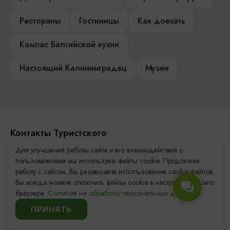
Рестораны
Гостиницы
Как доехать
Компас Балтийской кухни
Настоящий Калининградец
Музеи
Контакты Туристского
информационного центра
Для улучшения работы сайта и его взаимодействия с
пользователями мы используем файлы cookie. Продолжая
+7 (4012) 555-200
работу с сайтом, Вы разрешаете использование cookie-файлов.
Вы всегда можете отключить файлы cookie в настройках Вашего
8 (800) 200-55-39
браузера.
Согласие на обработку персональных данных.
info@visit-kaliningrad.ru
ПРИНЯТЬ