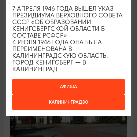
7 АПРЕЛЯ 1946 ГОДА ВЫШЕЛ УКАЗ
Семейный клуб выходного дня в
ПРЕЗИДИУМА ВЕРХОВНОГО СОВЕТА
Морском выставочном центре
СССР «ОБ ОБРАЗОВАНИИ
КЕНИГСБЕРГСКОЙ ОБЛАСТИ В
19.07.2026 - 30.08.2026, СБ 12:00, 13:00
СОСТАВЕ РСФСР»
Светлогорск, Морской выставочный центр г.
4 ИЮЛЯ 1946 ГОДА ОНА БЫЛА
Светлогорск
ПЕРЕИМЕНОВАНА В
КАЛИНИНГРАДСКУЮ ОБЛАСТЬ,
ГОРОД КЁНИГСБЕРГ — В
КАЛИНИНГРАД
АФИША
КАЛИНИНГРАД80