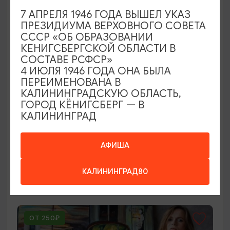
7 АПРЕЛЯ 1946 ГОДА ВЫШЕЛ УКАЗ
ПРЕЗИДИУМА ВЕРХОВНОГО СОВЕТА
СССР «ОБ ОБРАЗОВАНИИ
КЕНИГСБЕРГСКОЙ ОБЛАСТИ В
СОСТАВЕ РСФСР»
4 ИЮЛЯ 1946 ГОДА ОНА БЫЛА
ПЕРЕИМЕНОВАНА В
КАЛИНИНГРАДСКУЮ ОБЛАСТЬ,
ГОРОД КЁНИГСБЕРГ — В
КОНЦЕРТЫ
КАЛИНИНГРАД
Мероприятия в Доме-музее Германа
Брахерта в августе
АФИША
01.08.2026 - 31.08.2026
КАЛИНИНГРАД80
Светлогорск, Дом-музей Германа Брахерта
ОТ 250₽