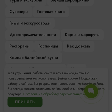
Туры и экскурсии
Афиша мероприятий
Сувениры
Гостевая книга
Гиды и экскурсоводы
Достопримечательности
Карты и маршруты
Рестораны
Гостиницы
Как доехать
Компас Балтийской кухни
Настоящий Калининградец
Музеи
Для улучшения работы сайта и его взаимодействия с
пользователями мы используем файлы cookie. Продолжая
работу с сайтом, Вы разрешаете использование cookie-файлов.
Вы всегда можете отключить файлы cookie в настройках Вашего
браузера.
Согласие на обработку персональных данных.
Контакты Туристского
ПРИНЯТЬ
информационного центра