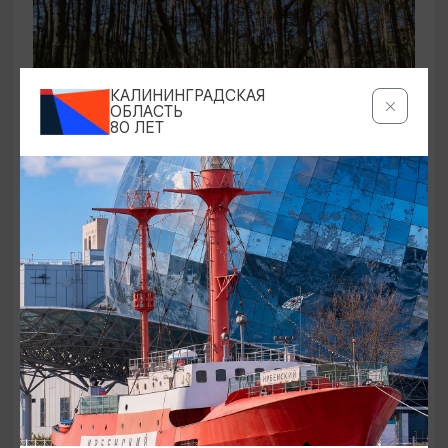
КАЛИНИНГРАДСКАЯ
ОБЛАСТЬ
80 ЛЕТ
ЭКСКУРСИИ УЧРЕЖДЕНИЙ КУЛЬТУРЫ
Аудиоспектакль «Истории Куршской
косы»
01.02.2026 - 31.12.2026, 13:00
Куршская коса
ОТ 2500₽