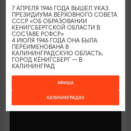
7 АПРЕЛЯ 1946 ГОДА ВЫШЕЛ УКАЗ
ПРЕЗИДИУМА ВЕРХОВНОГО СОВЕТА
СССР «ОБ ОБРАЗОВАНИИ
КЕНИГСБЕРГСКОЙ ОБЛАСТИ В
СОСТАВЕ РСФСР»
МАСТЕР-КЛАССЫ
4 ИЮЛЯ 1946 ГОДА ОНА БЫЛА
ПЕРЕИМЕНОВАНА В
КАЛИНИНГРАДСКУЮ ОБЛАСТЬ,
Мастер-классы по керамике Елены
ГОРОД КЁНИГСБЕРГ — В
Бодяковой
КАЛИНИНГРАД
03.02.2026 - 29.12.2026, вторник в 16:00
Калининград, ул. Баранова, 45
АФИША
КАЛИНИНГРАД80
ОТ 200₽