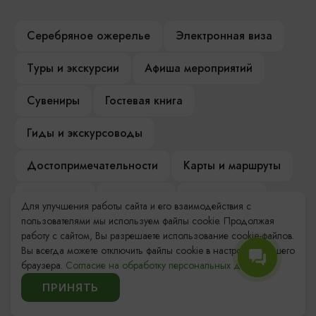
Серебряное ожерелье
Электронная виза
Туры и экскурсии
Афиша мероприятий
Сувениры
Гостевая книга
Гиды и экскурсоводы
Достопримечательности
Карты и маршруты
Рестораны
Гостиницы
Как доехать
Для улучшения работы сайта и его взаимодействия с
пользователями мы используем файлы cookie. Продолжая
Компас Балтийской кухни
работу с сайтом, Вы разрешаете использование cookie-файлов.
Вы всегда можете отключить файлы cookie в настройках Вашего
Настоящий Калининградец
Музеи
браузера.
Согласие на обработку персональных данных.
ПРИНЯТЬ