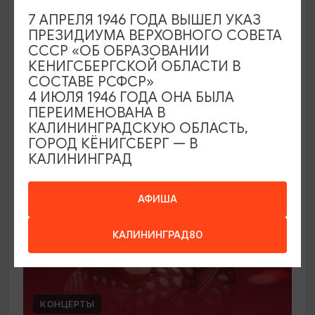
7 АПРЕЛЯ 1946 ГОДА ВЫШЕЛ УКАЗ
Сестры
ПРЕЗИДИУМА ВЕРХОВНОГО СОВЕТА
СССР «ОБ ОБРАЗОВАНИИ
16.08.2026 19.00
КЕНИГСБЕРГСКОЙ ОБЛАСТИ В
Калининград, Калининградский камерный театр
СОСТАВЕ РСФСР»
«Третий этаж» (сцена ЧЕРДАК)
4 ИЮЛЯ 1946 ГОДА ОНА БЫЛА
ПЕРЕИМЕНОВАНА В
КАЛИНИНГРАДСКУЮ ОБЛАСТЬ,
ГОРОД КЁНИГСБЕРГ — В
ОТ 2500₽
КАЛИНИНГРАД
АФИША
КАЛИНИНГРАД80
КОНЦЕРТЫ