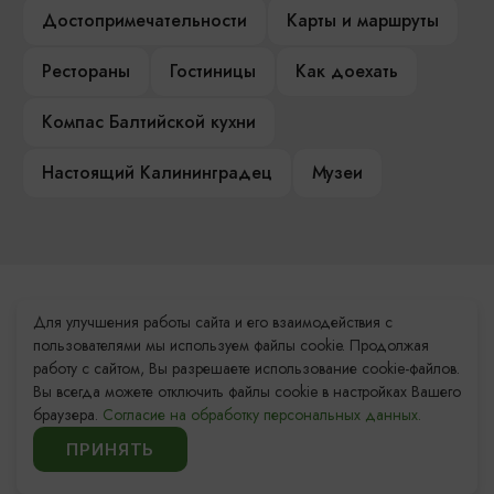
Достопримечательности
Карты и маршруты
Рестораны
Гостиницы
Как доехать
Компас Балтийской кухни
Настоящий Калининградец
Музеи
Контакты Туристского
Для улучшения работы сайта и его взаимодействия с
информационного центра
пользователями мы используем файлы cookie. Продолжая
работу с сайтом, Вы разрешаете использование cookie-файлов.
+7 (4012) 555-200
Вы всегда можете отключить файлы cookie в настройках Вашего
браузера.
Согласие на обработку персональных данных.
8 (800) 200-55-39
ПРИНЯТЬ
info@visit-kaliningrad.ru