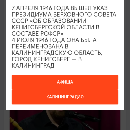
КОНЦЕРТЫ
7 АПРЕЛЯ 1946 ГОДА ВЫШЕЛ УКАЗ
ПРЕЗИДИУМА ВЕРХОВНОГО СОВЕТА
Открытие сезона 2026-2027 в
СССР «ОБ ОБРАЗОВАНИИ
Калининградской областной
КЕНИГСБЕРГСКОЙ ОБЛАСТИ В
филармонии
СОСТАВЕ РСФСР»
4 ИЮЛЯ 1946 ГОДА ОНА БЫЛА
06.09.2026 12:00
ПЕРЕИМЕНОВАНА В
Калининград, Калининградская областная
КАЛИНИНГРАДСКУЮ ОБЛАСТЬ,
ГОРОД КЁНИГСБЕРГ — В
филармония им. Е.Ф. Светланова
КАЛИНИНГРАД
ОТ 1000₽
АФИША
КАЛИНИНГРАД80