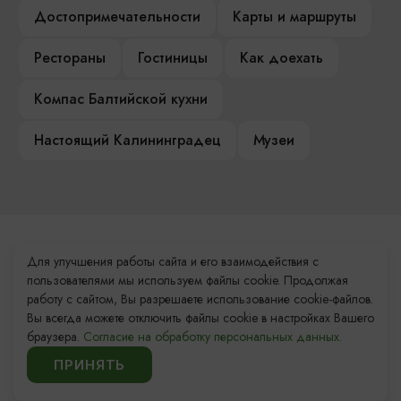
Достопримечательности
Карты и маршруты
Рестораны
Гостиницы
Как доехать
Компас Балтийской кухни
Настоящий Калининградец
Музеи
Контакты Туристского
Для улучшения работы сайта и его взаимодействия с
информационного центра
пользователями мы используем файлы cookie. Продолжая
работу с сайтом, Вы разрешаете использование cookie-файлов.
+7 (4012) 555-200
Вы всегда можете отключить файлы cookie в настройках Вашего
браузера.
Согласие на обработку персональных данных.
8 (800) 200-55-39
ПРИНЯТЬ
info@visit-kaliningrad.ru