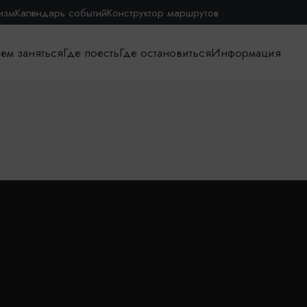
изм
Календарь событий
Конструктор маршрутов
ем заняться
Где поесть
Где остановиться
Информация