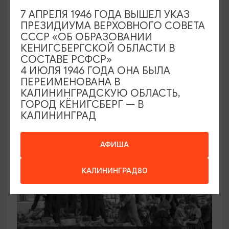
ВЫСТАВКИ
7 АПРЕЛЯ 1946 ГОДА ВЫШЕЛ УКАЗ
ПРЕЗИДИУМА ВЕРХОВНОГО СОВЕТА
Выставка к 100-летию Янтарной
СССР «ОБ ОБРАЗОВАНИИ
мануфактуры
КЕНИГСБЕРГСКОЙ ОБЛАСТИ В
СОСТАВЕ РСФСР»
26.06.2026 - 16.08.2026
4 ИЮЛЯ 1946 ГОДА ОНА БЫЛА
Калининград, Музей янтаря
ПЕРЕИМЕНОВАНА В
КАЛИНИНГРАДСКУЮ ОБЛАСТЬ,
ГОРОД КЁНИГСБЕРГ — В
КАЛИНИНГРАД
АФИША
КАЛИНИНГРАД80