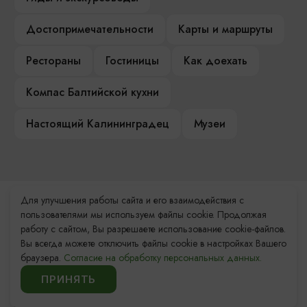
Достопримечательности
Карты и маршруты
Рестораны
Гостиницы
Как доехать
Компас Балтийской кухни
Настоящий Калининградец
Музеи
Для улучшения работы сайта и его взаимодействия с
Контакты Туристского
пользователями мы используем файлы cookie. Продолжая
информационного центра
работу с сайтом, Вы разрешаете использование cookie-файлов.
Вы всегда можете отключить файлы cookie в настройках Вашего
+7 (4012) 555-200
браузера.
Согласие на обработку персональных данных.
ПРИНЯТЬ
8 (800) 200-55-39