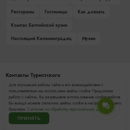
Рестораны
Гостиницы
Как доехать
Компас Балтийской кухни
Настоящий Калининградец
Музеи
Контакты Туристского
информационного центра
Для улучшения работы сайта и его взаимодействия с
пользователями мы используем файлы cookie. Продолжая
+7 (4012) 555-200
работу с сайтом, Вы разрешаете использование cookie-файлов.
Вы всегда можете отключить файлы cookie в настройках Вашего
8 (800) 200-55-39
браузера.
Согласие на обработку персональных данных.
info@visit-kaliningrad.ru
ПРИНЯТЬ