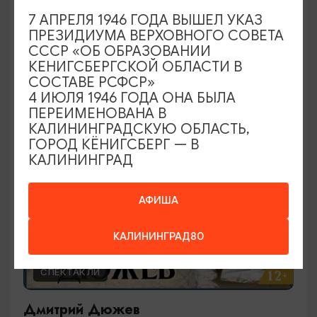
Ирландское шоу
7 АПРЕЛЯ 1946 ГОДА ВЫШЕЛ УКАЗ
ПРЕЗИДИУМА ВЕРХОВНОГО СОВЕТА
29.09.2026 19:00
СССР «ОБ ОБРАЗОВАНИИ
Калининград, Калининградский театр эстрады
КЕНИГСБЕРГСКОЙ ОБЛАСТИ В
СОСТАВЕ РСФСР»
4 ИЮЛЯ 1946 ГОДА ОНА БЫЛА
ПЕРЕИМЕНОВАНА В
ОТ 2000₽
КАЛИНИНГРАДСКУЮ ОБЛАСТЬ,
ГОРОД КЁНИГСБЕРГ — В
КАЛИНИНГРАД
АФИША
КАЛИНИНГРАД80
СПЕКТАКЛИ
Дмитрий Дюжев