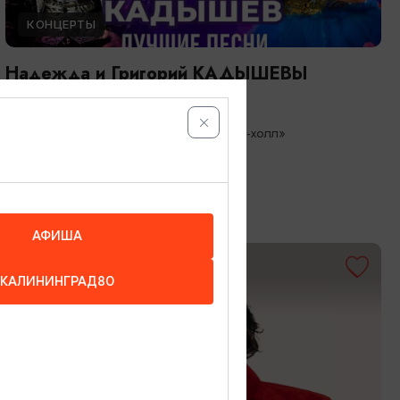
КОНЦЕРТЫ
Надежда и Григорий КАДЫШЕВЫ
26.08.2026 19:00
Светлогорск, Театр эстрады «Янтарь-холл»
АФИША
ОТ 3500₽
КАЛИНИНГРАД80