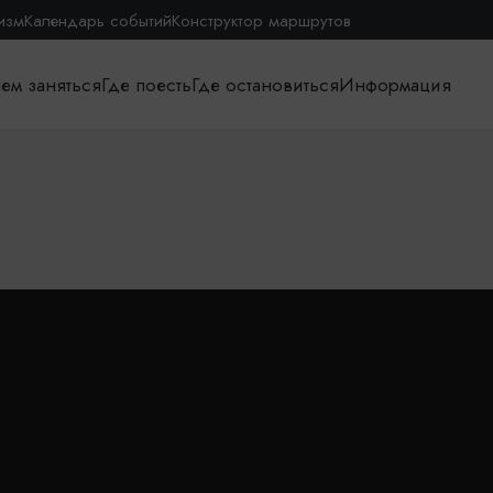
изм
Календарь событий
Конструктор маршрутов
ем заняться
Где поесть
Где остановиться
Информация