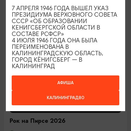
7 АПРЕЛЯ 1946 ГОДА ВЫШЕЛ УКАЗ
29.08.2026 12:00
ПРЕЗИДИУМА ВЕРХОВНОГО СОВЕТА
Калининград, Центральный парк культуры и отдыха
СССР «ОБ ОБРАЗОВАНИИ
КЕНИГСБЕРГСКОЙ ОБЛАСТИ В
СОСТАВЕ РСФСР»
4 ИЮЛЯ 1946 ГОДА ОНА БЫЛА
ОТ 2400₽
ПЕРЕИМЕНОВАНА В
КАЛИНИНГРАДСКУЮ ОБЛАСТЬ,
ГОРОД КЁНИГСБЕРГ — В
КАЛИНИНГРАД
АФИША
КАЛИНИНГРАД80
КОНЦЕРТЫ
Рок на Пирсе 2026