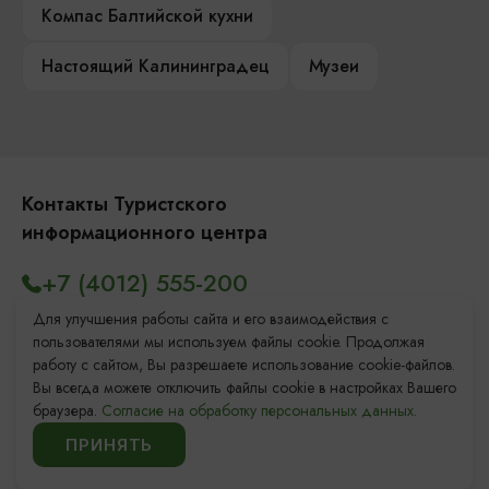
Компас Балтийской кухни
Настоящий Калининградец
Музеи
Контакты Туристского
информационного центра
+7 (4012) 555-200
8 (800) 200-55-39
Для улучшения работы сайта и его взаимодействия с
пользователями мы используем файлы cookie. Продолжая
info@visit-kaliningrad.ru
работу с сайтом, Вы разрешаете использование cookie-файлов.
Вы всегда можете отключить файлы cookie в настройках Вашего
браузера.
Согласие на обработку персональных данных.
Площадь Победы, 1
Открыто
ПРИНЯТЬ
ул. Октябрьская, 2/3
Открыто