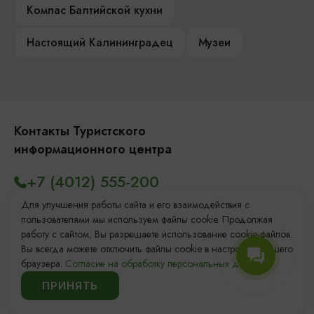
Компас Балтийской кухни
Настоящий Калининградец
Музеи
Контакты Туристского
информационного центра
+7 (4012) 555-200
8 (800) 200-55-39
Для улучшения работы сайта и его взаимодействия с
пользователями мы используем файлы cookie. Продолжая
info@visit-kaliningrad.ru
работу с сайтом, Вы разрешаете использование cookie-файлов.
Вы всегда можете отключить файлы cookie в настройках Вашего
браузера.
Согласие на обработку персональных данных.
Площадь Победы, 1
Открыто
ПРИНЯТЬ
ул. Октябрьская, 2/3
Открыто