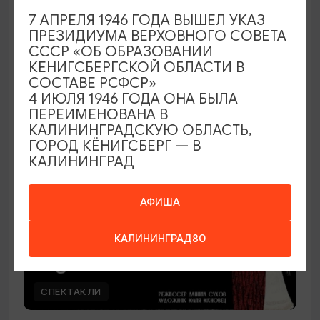
7 АПРЕЛЯ 1946 ГОДА ВЫШЕЛ УКАЗ
Наташа Краснова
ПРЕЗИДИУМА ВЕРХОВНОГО СОВЕТА
СССР «ОБ ОБРАЗОВАНИИ
28.08.2026 19:00
КЕНИГСБЕРГСКОЙ ОБЛАСТИ В
Калининград, Дворец культуры железнодорожников
СОСТАВЕ РСФСР»
4 ИЮЛЯ 1946 ГОДА ОНА БЫЛА
ПЕРЕИМЕНОВАНА В
КАЛИНИНГРАДСКУЮ ОБЛАСТЬ,
ОТ 500₽
ГОРОД КЁНИГСБЕРГ — В
КАЛИНИНГРАД
АФИША
КАЛИНИНГРАД80
СПЕКТАКЛИ