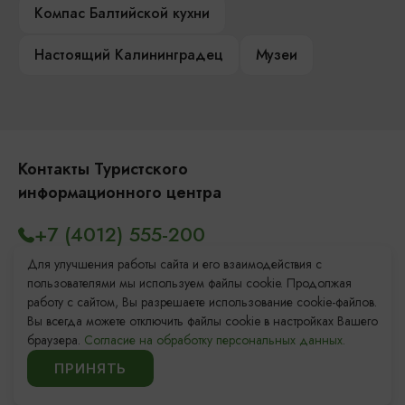
Компас Балтийской кухни
Настоящий Калининградец
Музеи
Контакты Туристского
информационного центра
+7 (4012) 555-200
8 (800) 200-55-39
Для улучшения работы сайта и его взаимодействия с
пользователями мы используем файлы cookie. Продолжая
info@visit-kaliningrad.ru
работу с сайтом, Вы разрешаете использование cookie-файлов.
Вы всегда можете отключить файлы cookie в настройках Вашего
браузера.
Согласие на обработку персональных данных.
Площадь Победы, 1
Открыто
ПРИНЯТЬ
ул. Октябрьская, 2/3
Открыто