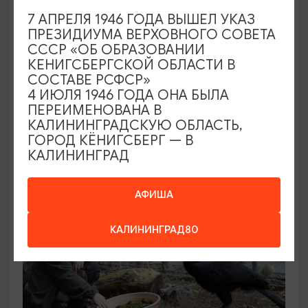
7 АПРЕЛЯ 1946 ГОДА ВЫШЕЛ УКАЗ
ПРЕЗИДИУМА ВЕРХОВНОГО СОВЕТА
КОНЦЕРТЫ
СССР «ОБ ОБРАЗОВАНИИ
КЕНИГСБЕРГСКОЙ ОБЛАСТИ В
Звучащие сады
СОСТАВЕ РСФСР»
4 ИЮЛЯ 1946 ГОДА ОНА БЫЛА
09.08.2026 18:00
ПЕРЕИМЕНОВАНА В
Калининград, Собор на острове Канта
КАЛИНИНГРАДСКУЮ ОБЛАСТЬ,
ГОРОД КЁНИГСБЕРГ — В
КАЛИНИНГРАД
ОТ 500₽
АФИША
КАЛИНИНГРАД80