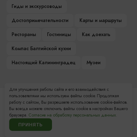
Гиды и экскурсоводы
Достопримечательности
Карты и маршруты
Рестораны
Гостиницы
Как доехать
Компас Балтийской кухни
Настоящий Калининградец
Музеи
Для улучшения работы сайта и его взаимодействия с
пользователями мы используем файлы cookie. Продолжая
Контакты Туристского
работу с сайтом, Вы разрешаете использование cookie-файлов.
информационного центра
Вы всегда можете отключить файлы cookie в настройках Вашего
браузера.
Согласие на обработку персональных данных.
+7 (4012) 555-200
ПРИНЯТЬ
8 (800) 200-55-39